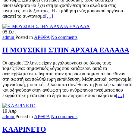
αποτελέσματα θα έχει στη ψυχοσύνθεση του αλλά και στις
κινητικές του δεξιότητες. Η εκμάθηση ενός μουσικού οργάνου
Read
απαιτεί το συντονισμό
[…]
more
about
05
Σεπ
ΠΩΣ
admin
Posted in
ΑΡΘΡΑ
No comments
ΝΑ
ΕΠΙΛΕΞΩ
ΜΟΥΣΙΚΟ
Η ΜΟΥΣΙΚΗ ΣΤΗΝ ΑΡΧΑΙΑ ΕΛΛΑΔΑ
ΟΡΓΑΝΟ
ΓΙΑ
Οι αρχαίοι Έλληνες είχαν μεγαλουργήσει σε όλους τους
ΤΟ
τομείς.Ένας σημαντικός λόγος που κατάφεραν αυτά τα
ΠΑΙΔΙ
ανυπέρβλητα επιτεύγματα, ήταν η τεράστια σημασία που έδιναν
ΜΟΥ
στη σωστή και πολύπλευρη εκπάιδευση. Μαθηματικά, αστρονομία,
γυμναστική, μουσική…Όλα αυτα συνέθεταν τη βασική εκπαίδευση
και οδηγούσαν στην ανύψωση του ανθρώπινου πνεύματος που
Read
εκφράστηκε μέσα απο τα έργα των αρχαίων που ακόμα και
[…]
more
about
19
Απρ
Η
admin
Posted in
ΑΡΘΡΑ
No comments
ΜΟΥΣΙ
ΣΤΗΝ
ΑΡΧΑΙΑ
ΚΛΑΡΙΝΕΤΟ
ΕΛΛΑΔ