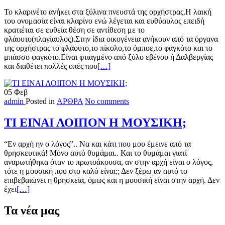
Το κλαρινέτο ανήκει στα ξύλινα πνευστά της ορχήστρας.Η λαική
του ονομασία είναι κλαρίνο ενώ λέγεται και ευθύαυλος επειδή
κρατιέται σε ευθεία θέση σε αντίθεση με το
φλάουτο(πλαγίαυλος).Στην ίδια οικογένεια ανήκουν από τα όργανα
της ορχήστρας το φλάουτο,το πίκολο,το όμποε,το φαγκότο και το
μπάσσο φαγκότο.Είναι φτιαγμένο από ξύλο εβένου ή Δαλβεργίας
Read
και διαθέτει πολλές οπές που
[…]
more
about
05
Φεβ
ΚΛΑΡΙΝΕΤΟ
admin
Posted in
ΑΡΘΡΑ
No comments
ΤΙ ΕΙΝΑΙ ΛΟΙΠΟΝ Η ΜΟΥΣΙΚΗ;
“Εν αρχή ην ο λόγος”.. Να και κάτι που μου έμεινε από τα
θρησκευτικά! Μόνο αυτό θυμάμαι.. Και το θυμάμαι γιατί
αναρωτήθηκα όταν το πρωτοάκουσα, αν στην αρχή είναι ο λόγος,
τότε η μουσική που στο καλό είναι;; Δεν ξέρω αν αυτό το
επιβεβαιώνει η θρησκεία, όμως και η μουσική είναι στην αρχή. Δεν
Read
έχει
[…]
more
about
Τα νέα μας
ΤΙ
ΕΙΝΑΙ