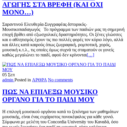
ΑΓΩΓΗΣ ΣΤΑ ΒΡΕΦΗ (ΚΑΙ ΟΧΙ
ΜΟΝΟ…)
Σαραντινού Ελευθερία-Συγγραφέας-Ιστορικός-
Μουσικοπαιδαγωγός Το πρόγραμμα των παιδιών μας τη σημερινή
εποχή βρίθει από εξωσχολικές δραστηριότητες. Οι ξένες γλώσσες
και ο αθλητισμός έχουν τις πιο πολλές φορές τον κύριο λόγο, αλλά
και άλλες κατά καιρούς όπως ζωγραφική, ρομποτική, χορός,
μουσική κ.τ.λ., τις οποίες όμως συχνά τις σταματούν οι γονείς
Read
καθώς μεγαλώνει το παιδί, αφού δεν κρίνονται
[…]
more
about
ΤΑ
05
Σεπ
ΟΦΕΛΗ
admin
Posted in
ΑΡΘΡΑ
No comments
ΤΗΣ
ΜΟΥΣΙΚΗΣ
ΑΓΩΓΗΣ
ΠΩΣ ΝΑ ΕΠΙΛΕΞΩ ΜΟΥΣΙΚΟ
ΣΤΑ
ΟΡΓΑΝΟ ΓΙΑ ΤΟ ΠΑΙΔΙ ΜΟΥ
ΒΡΕΦΗ
(ΚΑΙ
ΟΧΙ
Η επιλογή μουσικού οργάνου κατά το ξεκίνημα των μαθημάτων
ΜΟΝΟ…)
μουσικής, είναι ένας ευχάριστος πονοκέφαλος για κάθε γονιό.
Σύμφωνα με μελέτη του Concordia University του Καναδά, όσο
πιο νωρίς ξεκινήσει ένα παιδί τη μουσική, τόσο καλύτερα