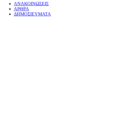
ΑΝΑΚΟΙΝΩΣΕΙΣ
ΛΟΙΠΟΝ
ΑΡΘΡΑ
Η
ΔΗΜΟΣΙΕΥΜΑΤΑ
ΜΟΥΣΙΚΗ;
Μια συναυλία από τους μαθητές του Ωδείου
Δημήτρη Κόψα
Αφιέρωμα στο Μάνο Χατζιδάκι
Συναυλία Ωδείου Δ. Κόψα
Δίπλωμα Κλαρινέτου με «Άριστα» στη Λευκή
Σαραντινού
ΚΛΑΡΙΝΕΤΟ
Συναυλία Ωδείου Δ. Κόψα 2009
Μαθητική Συναυλία 2011 Ωδειου Κόψα