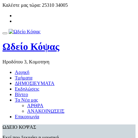
Skip
Καλέστε μας τώρα:
25310 34005
to
-
content
-
Toggle
navigation
Ωδείο Κόψας
Ηροδότου 3, Κομοτηνη
Αρχική
Τμήματα
ΔΗΜΟΣΙΕΥΜΑΤΑ
Εκδηλώσεις
Βίντεο
Τα Νέα μας
ΑΡΘΡΑ
ΑΝΑΚΟΙΝΩΣΕΙΣ
Επικοινωνία
ΩΔΕΙΟ ΚΟΨΑΣ
Εκεί που ξεκινάει η μουσική