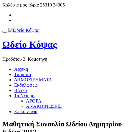
Skip
Καλέστε μας τώρα:
25310 34005
to
-
content
-
Toggle
navigation
Ωδείο Κόψας
Ηροδότου 3, Κομοτηνη
Αρχική
Τμήματα
ΔΗΜΟΣΙΕΥΜΑΤΑ
Εκδηλώσεις
Βίντεο
Τα Νέα μας
ΑΡΘΡΑ
ΑΝΑΚΟΙΝΩΣΕΙΣ
Επικοινωνία
Mαθητική Συναυλία Ωδείου Δημητρίου
Κόψα 2012