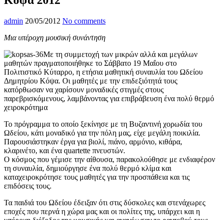
admin
20/05/2012
No comments
Μια υπέροχη μουσική συνάντηση
Με τη συμμετοχή των μικρών αλλά και μεγάλων
μαθητών πραγματοποιήθηκε το Σάββατο 19 Μαΐου στο
Πολιτιστικό Κύταρρο, η ετήσια μαθητική συναυλία του Ωδείου
Δημητρίου Κόψα. Οι μαθητές με την επιδεξιότητά τους
κατόρθωσαν να χαρίσουν μοναδικές στιγμές στους
παρεβρισκόμενους, λαμβάνοντας για επιβράβευση ένα πολύ θερμό
χειροκρότημα
Το πρόγραμμα το οποίο ξεκίνησε με τη Βυζαντινή χορωδία του
Ωδείου, κάτι μοναδικό για την πόλη μας, είχε μεγάλη ποικιλία.
Παρουσιάστηκαν έργα για βιολί, πιάνο, αρμόνιο, κιθάρα,
κλαρινέτο, και ένα quartette πνευστών.
Ο κόσμος που γέμισε την αίθουσα, παρακολούθησε με ενδιαφέρον
τη συναυλία, δημιούργησε ένα πολύ θερμό κλίμα και
καταχειροκρότησε τους μαθητές για την προσπάθεια και τις
επιδόσεις τους.
Τα παιδιά του Ωδείου έδειξαν ότι στις δύσκολες και στενάχωρες
εποχές που περνά η χώρα μας και οι πολίτες της, υπάρχει και η