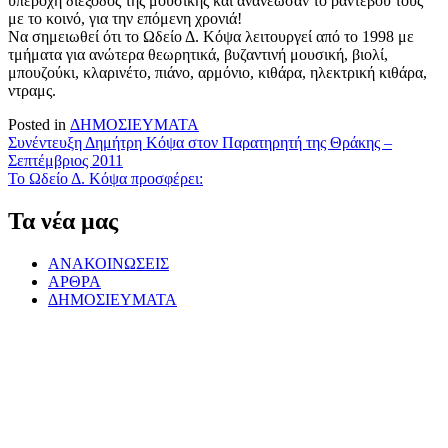
υπέροχη διέξοδος της μουσικής και ανανέωσαν το ραντεβού τους
με το κοινό, για την επόμενη χρονιά!
Να σημειωθεί ότι το Ωδείο Δ. Κόψα λειτουργεί από το 1998 με
τμήματα για ανώτερα θεωρητικά, βυζαντινή μουσική, βιολί,
μπουζούκι, κλαρινέτο, πιάνο, αρμόνιο, κιθάρα, ηλεκτρική κιθάρα,
ντραμς.
Posted in
ΔΗΜΟΣΙΕΥΜΑΤΑ
Πλοήγηση
Συνέντευξη Δημήτρη Κόψα στον Παρατηρητή της Θράκης –
Σεπτέμβριος 2011
άρθρων
Το Ωδείο Δ. Κόψα προσφέρει:
Τα νέα μας
ΑΝΑΚΟΙΝΩΣΕΙΣ
ΑΡΘΡΑ
ΔΗΜΟΣΙΕΥΜΑΤΑ
Μια συναυλία από τους μαθητές του Ωδείου
Δημήτρη Κόψα
Αφιέρωμα στο Μάνο Χατζιδάκι