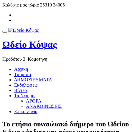
Skip
Καλέστε μας τώρα:
25310 34005
to
-
content
-
Toggle
navigation
Ωδείο Κόψας
Ηροδότου 3, Κομοτηνη
Αρχική
Τμήματα
ΔΗΜΟΣΙΕΥΜΑΤΑ
Εκδηλώσεις
Βίντεο
Τα Νέα μας
ΑΡΘΡΑ
ΑΝΑΚΟΙΝΩΣΕΙΣ
Επικοινωνία
Το ετήσιο συναυλιακό διήμερο του Ωδείου
Κόψα κέρδισε και φέτος χειροκρότημα