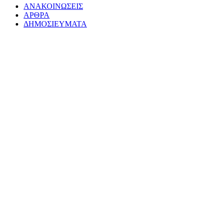
ΑΝΑΚΟΙΝΩΣΕΙΣ
ΑΡΘΡΑ
ΔΗΜΟΣΙΕΥΜΑΤΑ
Μια συναυλία από τους μαθητές του Ωδείου
Δημήτρη Κόψα
Αφιέρωμα στο Μάνο Χατζιδάκι
ΤΙ ΕΙΝΑΙ ΛΟΙΠΟΝ Η ΜΟΥΣΙΚΗ;
Συναυλία Ωδείου Δ. Κόψα
Δίπλωμα Κλαρινέτου με «Άριστα» στη Λευκή
Σαραντινού
ΚΛΑΡΙΝΕΤΟ
Συναυλία Ωδείου Δ. Κόψα 2009