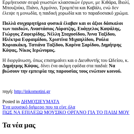
Ερμήνευσαν σειρά γνωστών κλασσικών έργων, με Κιθάρα, Βιολί,
Μπουζούκι, Πιάνο, Αρμόνιο, Τρομπέτα και Καβάλι, ενώ δεν
έλειψε η μονωδία, η παιδική χορωδία και το παραδοσιακό χρώμα.
Πολλά συγχαρητήρια φυσικά έλαβαν και οι άξιοι δάσκαλοι
των παιδιών, Αναστάσιος Λύρατζης, Ευάγγελος Καψάλης,
Γιώργος Ζαφειρίδης, Νέλλη Σταχοσίδου, Άννα Ταξίδου,
Ηλέκτρα Εφραιμίδου, Χριστίνα Μιχαηλίδου, Ρούλα
Κυριακάκη, Τατιάνα Ταξίδου, Καρίνα Σαρίδου, Δημήτρης
Κόψας, Νίκος Ιερώνυμος.
Η διοργάνωση, όπως επισημαίνει και ο Διευθυντής του Ωδείου, κ.
Δημήτρης Κόψας
, δίνει ένα ακόμη εφόδια στα παιδιά:
Να
βιώσουν την εμπειρία της παρουσίας τους ενώπιον κοινού.
πηγή:
http://inkomotini.gr
Posted in
ΔΗΜΟΣΙΕΥΜΑΤΑ
Πλοήγηση
Ένα μουσικό διήμερο που τα είχε όλα
ΠΩΣ ΝΑ ΕΠΙΛΕΞΩ ΜΟΥΣΙΚΟ ΟΡΓΑΝΟ ΓΙΑ ΤΟ ΠΑΙΔΙ ΜΟΥ
άρθρων
Τα νέα μας