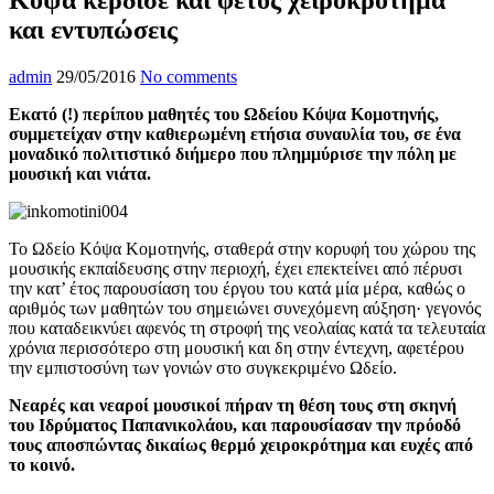
και εντυπώσεις
admin
29/05/2016
No comments
Εκατό (!) περίπου μαθητές του Ωδείου Κόψα Κομοτηνής,
συμμετείχαν στην καθιερωμένη ετήσια συναυλία του, σε ένα
μοναδικό πολιτιστικό διήμερο που πλημμύρισε την πόλη με
μουσική και νιάτα.
Το Ωδείο Κόψα Κομοτηνής, σταθερά στην κορυφή του χώρου της
μουσικής εκπαίδευσης στην περιοχή, έχει επεκτείνει από πέρυσι
την κατ’ έτος παρουσίαση του έργου του κατά μία μέρα, καθώς ο
αριθμός των μαθητών του σημειώνει συνεχόμενη αύξηση· γεγονός
που καταδεικνύει αφενός τη στροφή της νεολαίας κατά τα τελευταία
χρόνια περισσότερο στη μουσική και δη στην έντεχνη, αφετέρου
την εμπιστοσύνη των γονιών στο συγκεκριμένο Ωδείο.
Νεαρές και νεαροί μουσικοί πήραν τη θέση τους στη σκηνή
του Ιδρύματος Παπανικολάου, και παρουσίασαν την πρόοδό
τους αποσπώντας δικαίως θερμό χειροκρότημα και ευχές από
το κοινό.