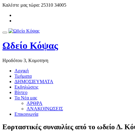
Skip
Καλέστε μας τώρα:
25310 34005
to
-
content
-
Toggle
navigation
Ωδείο Κόψας
Ηροδότου 3, Κομοτηνη
Αρχική
Τμήματα
ΔΗΜΟΣΙΕΥΜΑΤΑ
Εκδηλώσεις
Βίντεο
Τα Νέα μας
ΑΡΘΡΑ
ΑΝΑΚΟΙΝΩΣΕΙΣ
Επικοινωνία
Εορταστικές συναυλίες από το ωδείο Δ. Κ