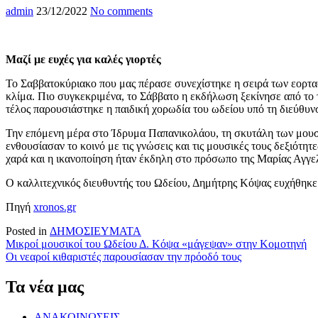
admin
23/12/2022
No comments
Μαζί με ευχές για καλές γιορτές
Το Σαββατοκύριακο που μας πέρασε συνεχίστηκε η σειρά των εορτασ
κλίμα. Πιο συγκεκριμένα, το Σάββατο η εκδήλωση ξεκίνησε από το 
τέλος παρουσιάστηκε η παιδική χορωδία του ωδείου υπό τη διεύθυν
Την επόμενη μέρα στο Ίδρυμα Παπανικολάου, τη σκυτάλη των μουσικ
ενθουσίασαν το κοινό με τις γνώσεις και τις μουσικές τους δεξιότη
χαρά και η ικανοποίηση ήταν έκδηλη στο πρόσωπο της Μαρίας Αγγελ
Ο καλλιτεχνικός διευθυντής του Ωδείου, Δημήτρης Κόψας ευχήθηκε 
Πηγή
xronos.gr
Posted in
ΔΗΜΟΣΙΕΥΜΑΤΑ
Πλοήγηση
Μικροί μουσικοί του Ωδείου Δ. Κόψα «μάγεψαν» στην Κομοτηνή
Οι νεαροί κιθαριστές παρουσίασαν την πρόοδό τους
άρθρων
Τα νέα μας
ΑΝΑΚΟΙΝΩΣΕΙΣ