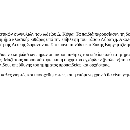
τικών συναυλιών του ωδείου Δ. Κόψα. Τα παιδιά παρουσίασαν τη δου
τμήμα κλασικής κιθάρας υπό την επίβλεψη του Τάσου Λύρατζη. Ακολο
ση της Λεύκης Σαραντινού. Στο πιάνο συνόδευε ο Σάκης Βαργεμτζίδη
ών εκδηλώσεων πήραν οι μικροί μαθητές του ωδείου από τα τμήματα 
τες. Μαζί τους παρουσιάστηκε και η ορχήστρα εγχόρδων (βιολιών) του
ίδου, υπεύθυνης του τμήματος προπαιδείας και ορχήστρας.
καλές γιορτές και υποσχέθηκε πως και η επόμενη χρονιά θα είναι γεμ