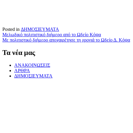
Posted in
ΔΗΜΟΣΙΕΥΜΑΤΑ
Πλοήγηση
Μελωδικό πολιτιστικό διήμερο από το Ωδείο Κόψα
Με πολιτιστικό διήμερο αποχαιρέτησε τη χρονιά το Ωδείο Δ. Κόψα
άρθρων
Τα νέα μας
ΑΝΑΚΟΙΝΩΣΕΙΣ
ΑΡΘΡΑ
ΔΗΜΟΣΙΕΥΜΑΤΑ
Μια συναυλία από τους μαθητές του Ωδείου
Δημήτρη Κόψα
Αφιέρωμα στο Μάνο Χατζιδάκι