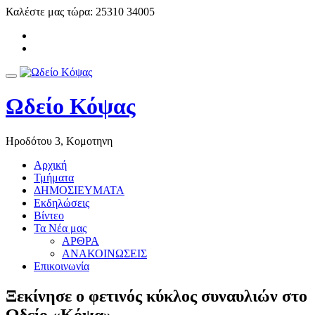
Skip
Καλέστε μας τώρα:
25310 34005
to
-
content
-
Toggle
navigation
Ωδείο Κόψας
Ηροδότου 3, Κομοτηνη
Αρχική
Τμήματα
ΔΗΜΟΣΙΕΥΜΑΤΑ
Εκδηλώσεις
Βίντεο
Τα Νέα μας
ΑΡΘΡΑ
ΑΝΑΚΟΙΝΩΣΕΙΣ
Επικοινωνία
Ξεκίνησε ο φετινός κύκλος συναυλιών στο
Ωδείο «Κόψα»